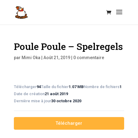
Poule Poule – Spelregels
par
Mimi Oka
|
Août 21, 2019
|
0 commentaire
Télécharger
94
Taille du fichier
1.07 MB
Nombre de fichiers
1
Date de création
21 août 2019
Dernière mise à jour
30 octobre 2020
Télécharger