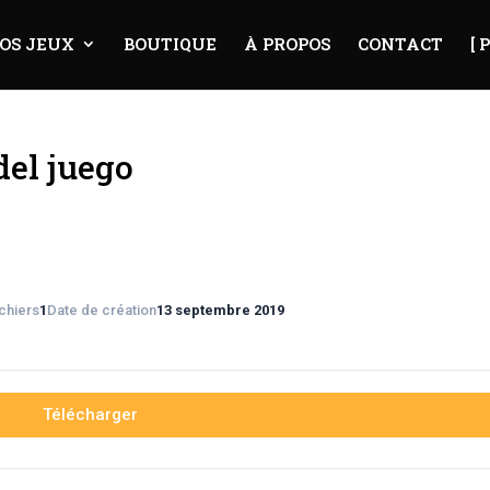
OS JEUX
BOUTIQUE
À PROPOS
CONTACT
[ 
del juego
chiers
1
Date de création
13 septembre 2019
Télécharger