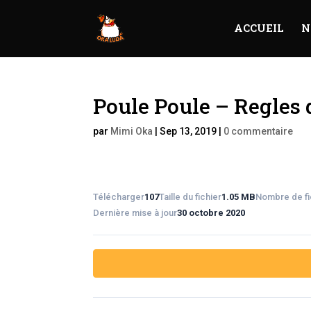
ACCUEIL
N
Poule Poule – Regles 
par
Mimi Oka
|
Sep 13, 2019
|
0 commentaire
Télécharger
107
Taille du fichier
1.05 MB
Nombre de fi
Dernière mise à jour
30 octobre 2020