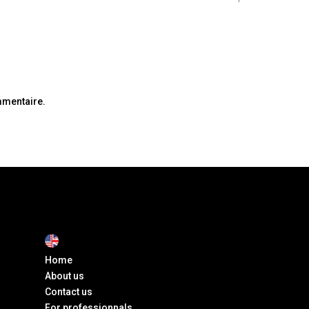
mmentaire.
Home
About us
Contact us
For professionnals