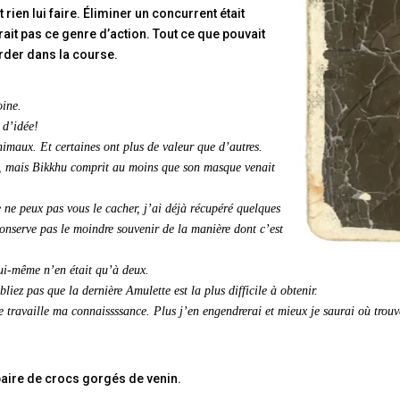
t rien lui faire. Éliminer un concurrent était
rait pas ce genre d’action. Tout ce que pouvait
tarder dans la course.
oine.
 d’idée!
nimaux. Et certaines ont plus de valeur que d’autres.
le, mais Bikkhu comprit au moins que son masque venait
e ne peux pas vous le cacher, j’ai déjà récupéré quelques
conserve pas le moindre souvenir de la manière dont c’est
Lui-même n’en était qu’à deux.
ubliez pas que la dernière Amulette est la plus difficile à obtenir.
je travaille ma connaissssance. Plus j’en engendrerai et mieux je saurai où trouv
 paire de crocs gorgés de venin.