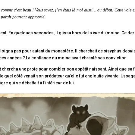
e, comme c’est beau ! Vous savez, j’en étais là moi aussi… au début. Cette voie 
 paraît pourtant approprié.
tent. En quelques secondes, il glissa hors de la vue du moine. Ce de
éloigna pas pour autant du monastère. Il cherchait ce sisyphus depuis
s ces années ? La confiance du moine avait ébranlé ses conviction.
et chercha une proie pour combler son appétit naissant. Ainsi que sa f
 de quel côté venait son prédateur qu’elle fut engloutie vivante. Ussa
re qui se débattait à l’intérieur de lui.