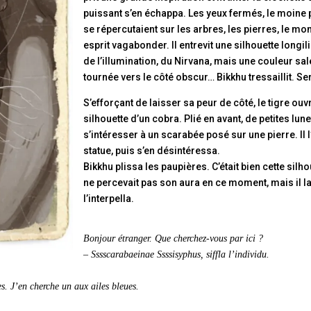
puissant s’en échappa. Les yeux fermés, le moine p
se répercutaient sur les arbres, les pierres, le mon
esprit vagabonder. Il entrevit une silhouette longil
de l’illumination, du Nirvana, mais une couleur sal
tournée vers le côté obscur… Bikkhu tressaillit. Se
S’efforçant de laisser sa peur de côté, le tigre ouvr
silhouette d’un cobra. Plié en avant, de petites lu
s’intéresser à un scarabée posé sur une pierre. 
statue, puis s’en désintéressa.
Bikkhu plissa les paupières. C’était bien cette silho
ne percevait pas son aura en ce moment, mais il la 
l’interpella.
Bonjour étranger. Que cherchez-vous par ici ?
– Sssscarabaeinae Ssssisyphus, siffla l’individu.
s. J’en cherche un aux ailes bleues.