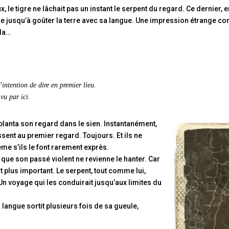
x, le tigre ne lâchait pas un instant le serpent du regard. Ce dernier, 
se jusqu’à goûter la terre avec sa langue. Une impression étrange co
ela…
l’intention de dire en premier lieu.
vu par ici.
planta son regard dans le sien. Instantanément,
sent au premier regard. Toujours. Et ils ne
e s’ils le font rarement exprès.
 que son passé violent ne revienne le hanter. Car
 plus important. Le serpent, tout comme lui,
Un voyage qui les conduirait jusqu’aux limites du
 langue sortit plusieurs fois de sa gueule,