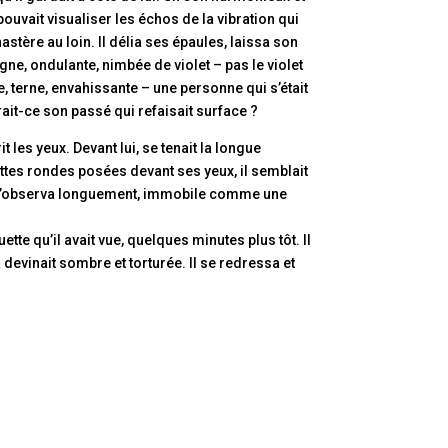
ouvait visualiser les échos de la vibration qui
astère au loin. Il délia ses épaules, laissa son
igne, ondulante, nimbée de violet – pas le violet
e, terne, envahissante – une personne qui s’était
rait-ce son passé qui refaisait surface ?
it les yeux. Devant lui, se tenait la longue
nettes rondes posées devant ses yeux, il semblait
Il l’observa longuement, immobile comme une
uette qu’il avait vue, quelques minutes plus tôt. Il
devinait sombre et torturée. Il se redressa et