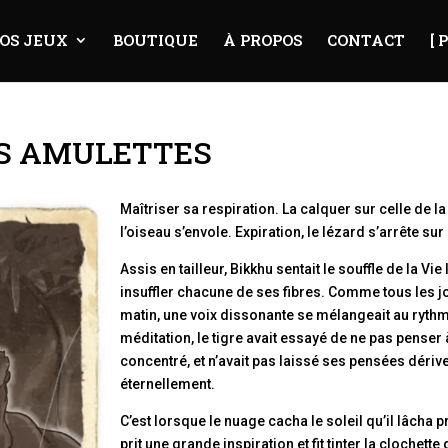
OS JEUX
BOUTIQUE
À PROPOS
CONTACT
[ 
ES AMULETTES
Maîtriser sa respiration. La calquer sur celle de la
l’oiseau s’envole. Expiration, le lézard s’arrête sur
Assis en tailleur, Bikkhu sentait le souffle de la Vie
insuffler chacune de ses fibres. Comme tous les jo
matin, une voix dissonante se mélangeait au rythme
méditation, le tigre avait essayé de ne pas penser à 
concentré, et n’avait pas laissé ses pensées dériv
éternellement.
C’est lorsque le nuage cacha le soleil qu’il lâcha pri
prit une grande inspiration et fit tinter la clochett