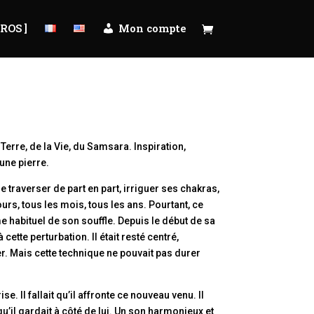
PROS ]
Mon compte
 Terre, de la Vie, du Samsara. Inspiration,
 une pierre.
 le traverser de part en part, irriguer ses chakras,
urs, tous les mois, tous les ans. Pourtant, ce
 habituel de son souffle. Depuis le début de sa
cette perturbation. Il était resté centré,
er. Mais cette technique ne pouvait pas durer
se. Il fallait qu’il affronte ce nouveau venu. Il
e qu’il gardait à côté de lui. Un son harmonieux et